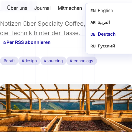
JOURNAL
Über uns
Journal
Mitmachen
DE
English
EN
العربية
Notizen über Specialty Coffee, Handwerk und
AR
die Technik hinter der Tasse.
Deutsch
DE
Per RSS abonnieren
Русский
RU
#craft
#design
#sourcing
#technology