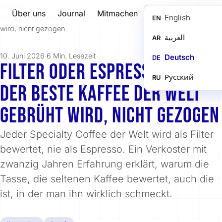
Journal
/
Über uns
Journal
Mitmachen
DE
Filter oder Espresso: Warum der beste Kaffee der Welt gebrüht
English
EN
wird, nicht gezogen
العربية
AR
10. Juni 2026
·
6 Min. Lesezeit
Deutsch
DE
FILTER ODER ESPRESSO: WARUM
Русский
RU
DER BESTE KAFFEE DER WELT
GEBRÜHT WIRD, NICHT GEZOGEN
Jeder Specialty Coffee der Welt wird als Filter
bewertet, nie als Espresso. Ein Verkoster mit
zwanzig Jahren Erfahrung erklärt, warum die
Tasse, die seltenen Kaffee bewertet, auch die
ist, in der man ihn wirklich schmeckt.