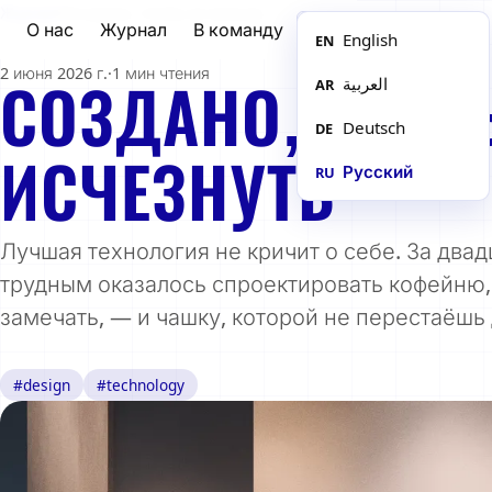
Журнал
/
Создано, чтобы исчезнуть
О нас
Журнал
В команду
RU
English
EN
2 июня 2026 г.
·
1 мин чтения
العربية
AR
СОЗДАНО, ЧТОБ
Deutsch
DE
ИСЧЕЗНУТЬ
Русский
RU
Лучшая технология не кричит о себе. За двад
трудным оказалось спроектировать кофейню
замечать, — и чашку, которой не перестаёшь
#design
#technology