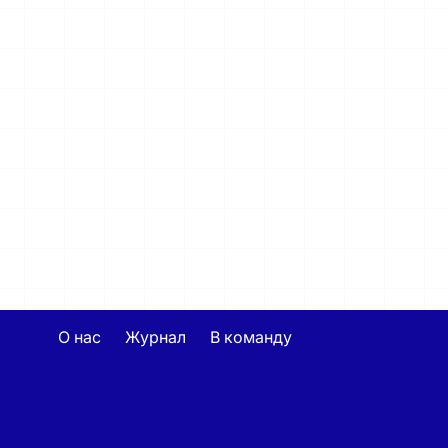
О нас
Журнал
В команду